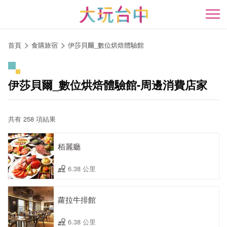
跳
到
開
主
要
首頁
食購旅宿
伊莎貝爾_數位烘焙體驗館
內
容
區
伊莎貝爾_數位烘焙體驗館-周邊消費店家
塊
共有 258 項結果
栢麗廳
6.38 公里
蘿拉牛排館
6.38 公里