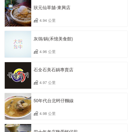
狀元仙草舖-東興店
4.94 公里
灰鴿/鍋(禾憶美食館)
4.96 公里
石全石美石鍋專賣店
4.97 公里
50年代台北蚵仔麵線
4.98 公里
四十年老店雞蛋蚵仔煎