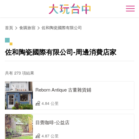
跳
到
開
主
要
首頁
食購旅宿
佐和陶瓷國際有限公司
內
容
區
佐和陶瓷國際有限公司-周邊消費店家
塊
共有 273 項結果
Reborn Antique 古董雜貨鋪
4.84 公里
目覺咖啡-公益店
4.87 公里