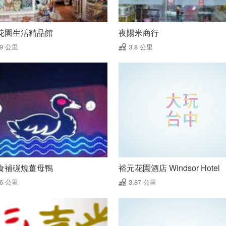
花園生活精品館
夜陽米商行
79 公里
3.8 公里
食補碳燒薑母鴨
裕元花園酒店 Windsor Hotel
86 公里
3.87 公里