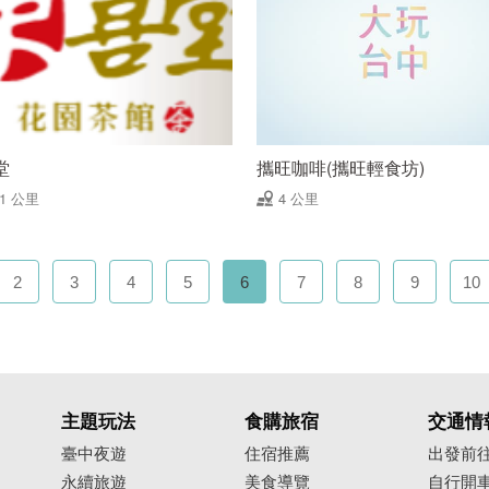
堂
攜旺咖啡(攜旺輕食坊)
91 公里
4 公里
2
3
4
5
6
7
8
9
10
主題玩法
食購旅宿
交通情
臺中夜遊
住宿推薦
出發前
永續旅遊
美食導覽
自行開