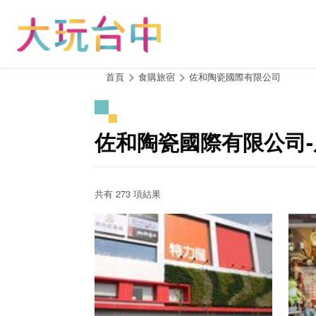
跳
到
主
要
內
:::
首頁
食購旅宿
佐和陶瓷國際有限公司
容
區
塊
佐和陶瓷國際有限公司
共有 273 項結果