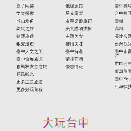
親子同樂
低碳旅館
臺中機
文青探索
星光露營
台中捷
登山步道
友善樂齡旅宿
臺鐵
鐵馬之旅
美食購物快搜
高鐵
捷運旅遊
主題美食
長途客
銀髮漫遊
饗用美味
台灣觀
臺中人文之美
臺中特產
臺中市觀
行
臺中會展旅遊
購物商圈
市區公
穆斯林友善之旅
優惠情報
駕車旅
原民觀光
臺中YouB
更多主題旅遊
租車快
更多好玩遊程