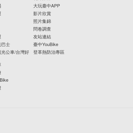
場
大玩臺中APP
運
影片欣賞
照片集錦
問卷調查
運
友站連結
光巴士
臺中YouBike
光公車/台灣好
登革熱防治專區
車
遊
ike
搜