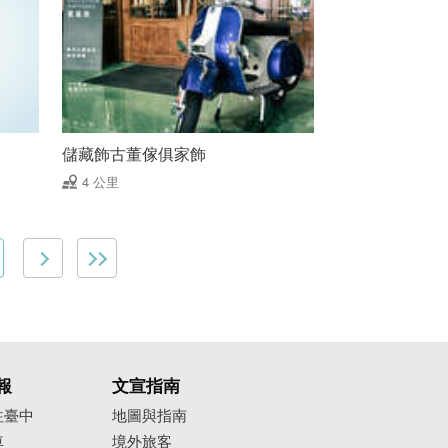
儲藏飾古董傢俱家飾
4 公里
報
文宣指南
往臺中
地圖與指南
車
境外旅客