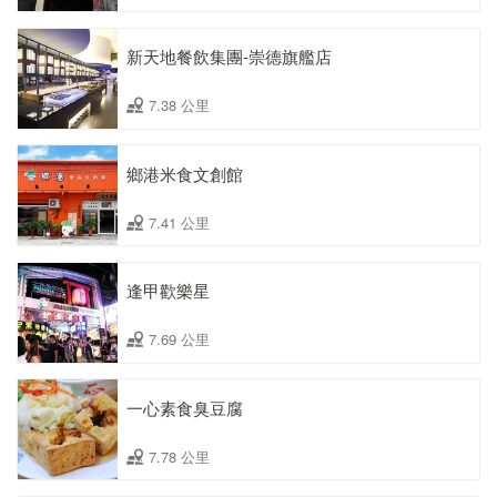
新天地餐飲集團-崇德旗艦店
7.38 公里
鄉港米食文創館
7.41 公里
逢甲歡樂星
7.69 公里
一心素食臭豆腐
7.78 公里