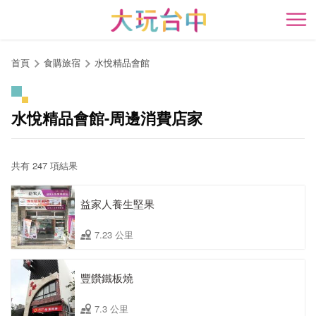
跳
到
開
主
要
首頁
食購旅宿
水悅精品會館
內
容
區
水悅精品會館-周邊消費店家
塊
共有 247 項結果
益家人養生堅果
7.23 公里
豐饡鐵板燒
7.3 公里