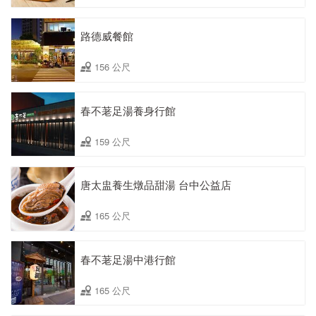
路德威餐館
156 公尺
春不荖足湯養身行館
159 公尺
唐太盅養生燉品甜湯 台中公益店
165 公尺
春不荖足湯中港行館
165 公尺