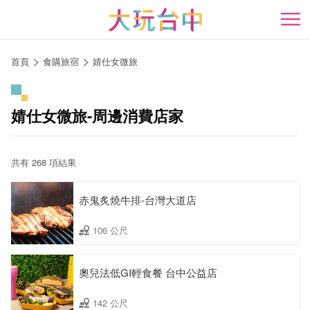
跳
到
開
主
要
首頁
食購旅宿
婧仕女微旅
內
容
區
婧仕女微旅-周邊消費店家
塊
共有 268 項結果
赤鬼炙燒牛排-台灣大道店
106 公尺
奧兒法低GI輕食餐 台中公益店
142 公尺