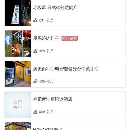
赤坂屋 日式碳烤燒肉店
231 公尺
屋馬燒肉料亭
暫時歇業
329 公尺
奧美伽24小時智能健身台中英才店
405 公尺
福爾摩沙草悟道酒店
468 公尺
NOVA資訊廣場