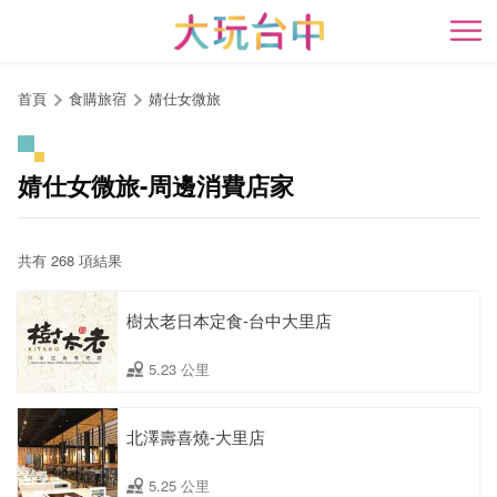
跳
到
開
主
要
首頁
食購旅宿
婧仕女微旅
內
容
區
婧仕女微旅-周邊消費店家
塊
共有 268 項結果
樹太老日本定食-台中大里店
5.23 公里
北澤壽喜燒-大里店
5.25 公里