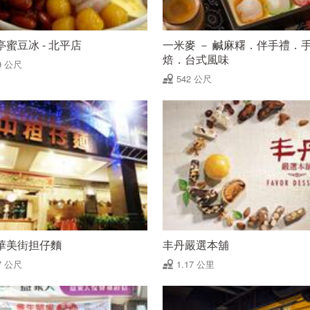
亭蜜豆冰 - 北平店
一米麥 － 鹹麻糬．伴手禮．
焙．台式風味
9 公尺
542 公尺
華美街担仔麵
丰丹嚴選本舖
7 公尺
1.17 公里