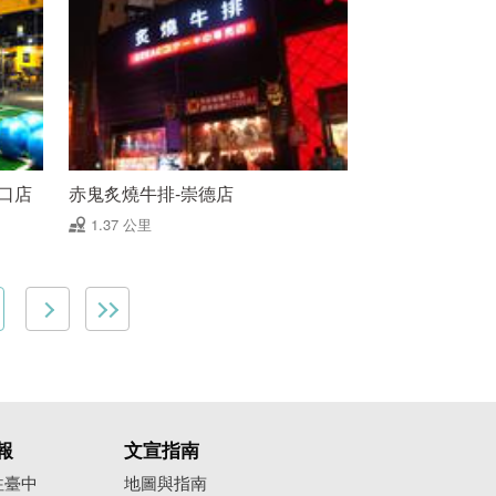
口店
赤鬼炙燒牛排-崇德店
1.37 公里
報
文宣指南
往臺中
地圖與指南