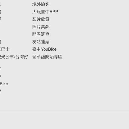
車
境外旅客
場
大玩臺中APP
運
影片欣賞
照片集錦
問卷調查
運
友站連結
光巴士
臺中YouBike
光公車/台灣好
登革熱防治專區
車
遊
ike
搜