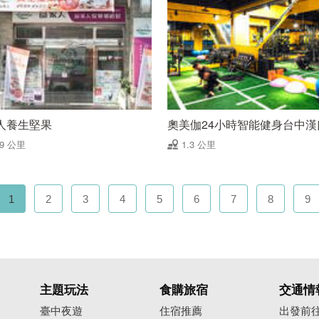
人養生堅果
奧美伽24小時智能健身台中漢
29 公里
1.3 公里
1
2
3
4
5
6
7
8
9
主題玩法
食購旅宿
交通情
臺中夜遊
住宿推薦
出發前