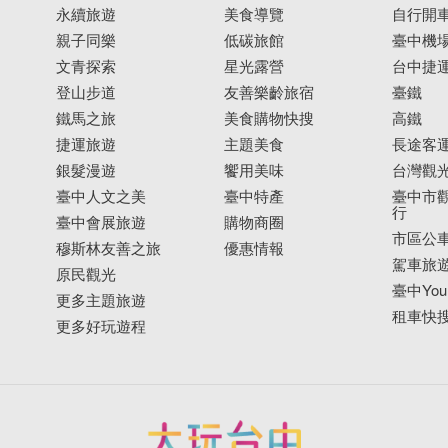
永續旅遊
美食導覽
自行開
親子同樂
低碳旅館
臺中機
文青探索
星光露營
台中捷
登山步道
友善樂齡旅宿
臺鐵
鐵馬之旅
美食購物快搜
高鐵
捷運旅遊
主題美食
長途客
銀髮漫遊
饗用美味
台灣觀
臺中人文之美
臺中特產
臺中市觀
行
臺中會展旅遊
購物商圈
市區公
穆斯林友善之旅
優惠情報
駕車旅
原民觀光
臺中YouB
更多主題旅遊
租車快
更多好玩遊程