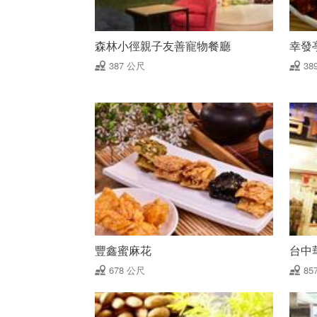
森林小徑親子友善寵物餐廳
幸發
387 公尺
38
豐鑫蜜麻花
台中
678 公尺
85