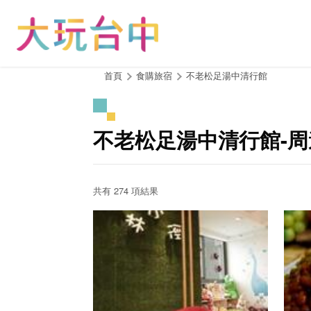
跳
到
主
要
內
:::
首頁
食購旅宿
不老松足湯中清行館
容
區
塊
不老松足湯中清行館-
共有 274 項結果