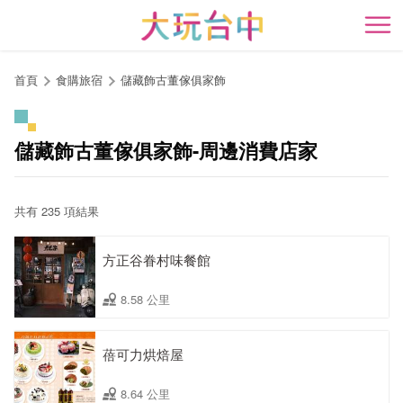
跳
到
開
主
要
首頁
食購旅宿
儲藏飾古董傢俱家飾
內
容
區
儲藏飾古董傢俱家飾-周邊消費店家
塊
共有 235 項結果
方正谷眷村味餐館
8.58 公里
蓓可力烘焙屋
8.64 公里