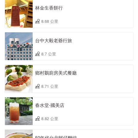
林金生香餅行
8.68 公里
台中大毅老爺行旅
8.7 公里
鄉村鵝廚房美式餐廳
8.71 公里
春水堂-國美店
8.82 公里
50年代台北蚵仔麵線