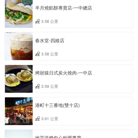
半月燒餡餅專賣店-一中總店
3.58 公里
春水堂-四維店
3.58 公里
烤狀猿日式炭火燒肉-一中店
3.59 公里
港町十三番地(雙十店)
3.61 公里
地芋添糖包心粉圓專賣