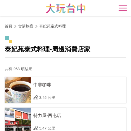
跳
到
開
主
要
首頁
食購旅宿
泰妃苑泰式料理
內
容
區
泰妃苑泰式料理-周邊消費店家
塊
共有 268 項結果
中非咖啡
3.45 公里
特力屋-西屯店
3.47 公里