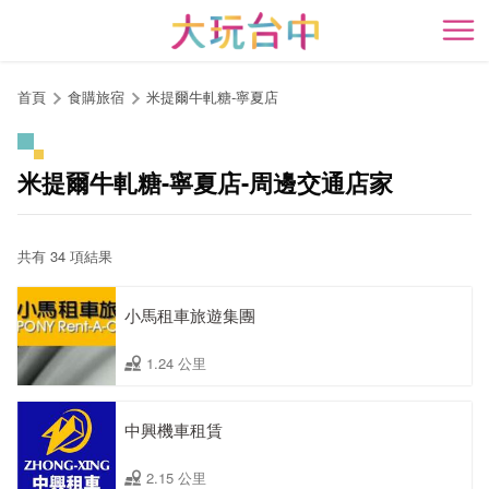
跳
到
開
主
要
首頁
食購旅宿
米提爾牛軋糖-寧夏店
內
容
區
米提爾牛軋糖-寧夏店-周邊交通店家
塊
共有 34 項結果
小馬租車旅遊集團
1.24 公里
中興機車租賃
2.15 公里