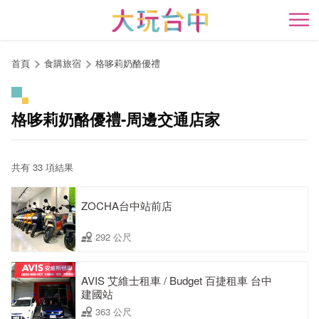
跳
到
開
主
要
首頁
食購旅宿
格哆莉奶酪優禮
內
容
區
格哆莉奶酪優禮-周邊交通店家
塊
共有 33 項結果
ZOCHA台中站前店
292 公尺
AVIS 艾維士租車 / Budget 百捷租車 台中
建國站
363 公尺