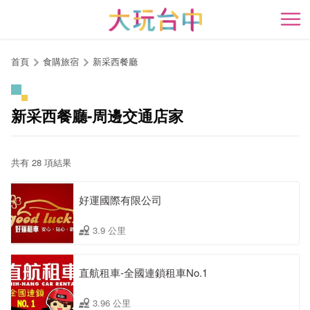
跳
到
開
主
要
首頁
食購旅宿
新采西餐廳
內
容
區
新采西餐廳-周邊交通店家
塊
共有 28 項結果
好運國際有限公司
3.9 公里
直航租車-全國連鎖租車No.1
3.96 公里