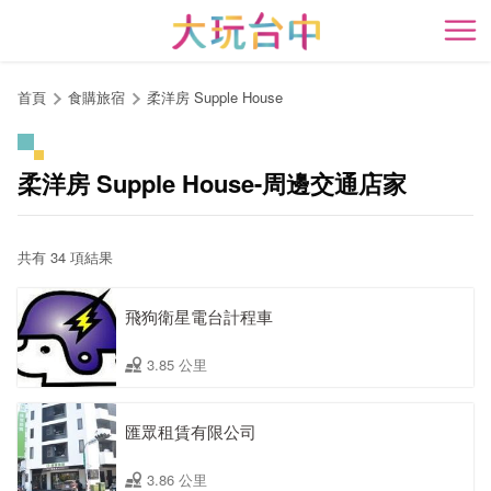
跳
到
開
主
要
首頁
食購旅宿
柔洋房 Supple House
內
容
區
柔洋房 Supple House-周邊交通店家
塊
共有 34 項結果
飛狗衛星電台計程車
3.85 公里
匯眾租賃有限公司
3.86 公里