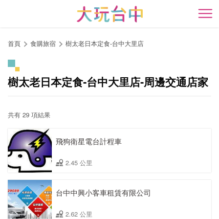
跳
到
開
主
要
首頁
食購旅宿
樹太老日本定食-台中大里店
內
容
區
樹太老日本定食-台中大里店-周邊交通店家
塊
共有 29 項結果
飛狗衛星電台計程車
2.45 公里
台中中興小客車租賃有限公司
2.62 公里