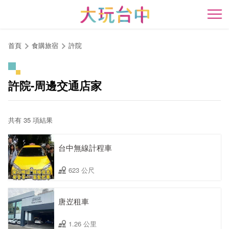
跳
到
開
主
要
首頁
食購旅宿
許院
內
容
區
許院-周邊交通店家
塊
共有 35 項結果
台中無線計程車
623 公尺
唐岦租車
1.26 公里