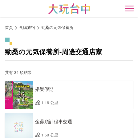
跳
到
開
主
要
首頁
食購旅宿
勁桑の元気保養所
內
容
區
勁桑の元気保養所-周邊交通店家
塊
共有 34 項結果
樂樂假期
1.16 公里
金鼎順計程車交通
1.58 公里