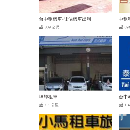
台中租機車-旺佶機車出租
中租
809 公尺
89
坤輝租車
台中
1.1 公里
1.