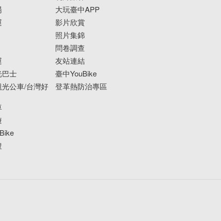
場
大玩臺中APP
運
影片欣賞
照片集錦
問卷調查
運
友站連結
光巴士
臺中YouBike
光公車/台灣好
登革熱防治專區
車
遊
ike
搜