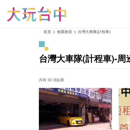
跳
到
主
要
內
:::
首頁
食購旅宿
台灣大車隊(計程車)
容
區
塊
台灣大車隊(計程車)-
共有 33 項結果