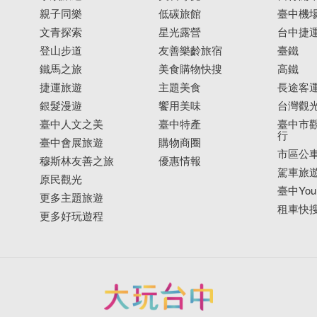
親子同樂
低碳旅館
臺中機
文青探索
星光露營
台中捷
登山步道
友善樂齡旅宿
臺鐵
鐵馬之旅
美食購物快搜
高鐵
捷運旅遊
主題美食
長途客
銀髮漫遊
饗用美味
台灣觀
臺中人文之美
臺中特產
臺中市觀
行
臺中會展旅遊
購物商圈
市區公
穆斯林友善之旅
優惠情報
駕車旅
原民觀光
臺中YouB
更多主題旅遊
租車快
更多好玩遊程