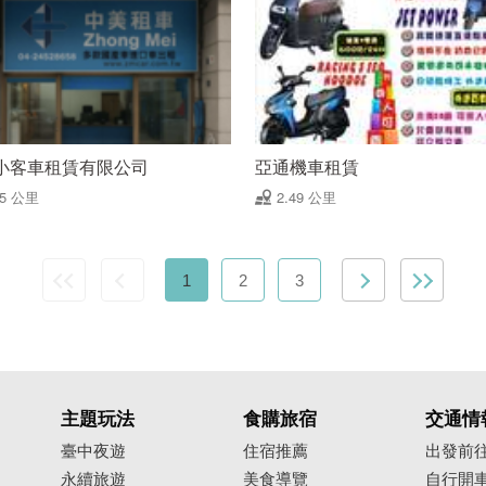
小客車租賃有限公司
亞通機車租賃
25 公里
2.49 公里
1
2
3
主題玩法
食購旅宿
交通情
臺中夜遊
住宿推薦
出發前
永續旅遊
美食導覽
自行開