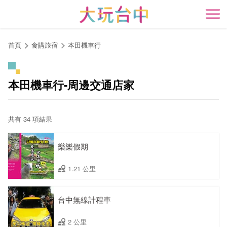
跳
到
開
主
要
首頁
食購旅宿
本田機車行
內
容
區
本田機車行-周邊交通店家
塊
共有 34 項結果
樂樂假期
1.21 公里
台中無線計程車
2 公里