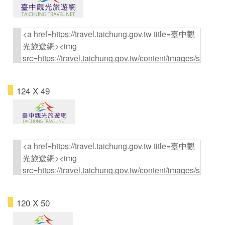
124 X 49
120 X 50