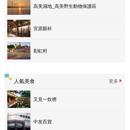
高美濕地_高美野生動物保護區
宮原眼科
彩虹村
人氣美食
更多
又見一炊煙
中友百貨