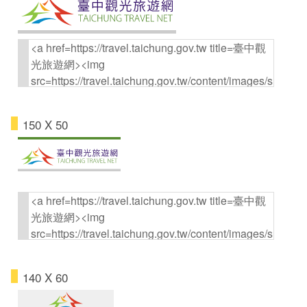
150 X 50
140 X 60