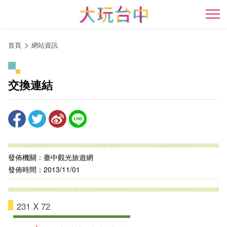
跳
到
開
主
要
首頁
網站資訊
內
容
區
交換連結
塊
發佈機關：臺中觀光旅遊網
發佈時間：2013/11/01
231 X 72