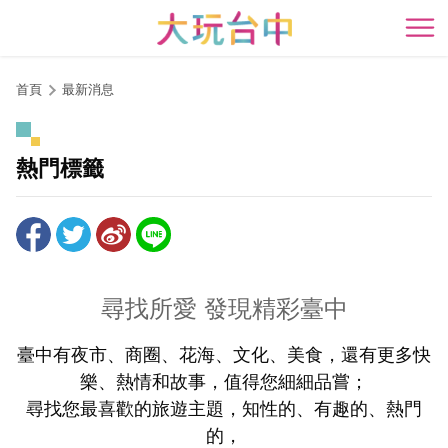
跳
到
開
主
要
首頁
最新消息
內
容
區
熱門標籤
塊
尋找所愛 發現精彩臺中
臺中有夜市、商圈、花海、文化、美食，還有更多快
樂、熱情和故事，值得您細細品嘗；
尋找您最喜歡的旅遊主題，知性的、有趣的、熱門
的，