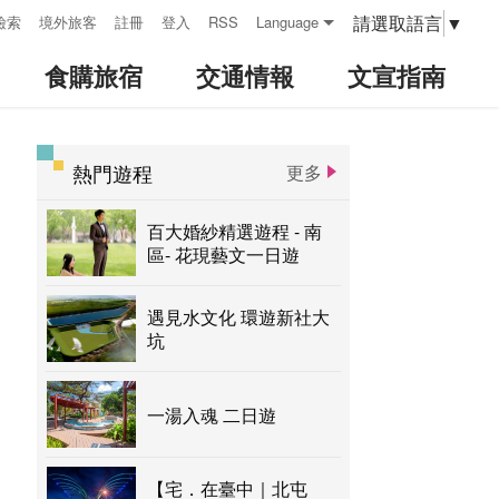
請選取語言
▼
檢索
境外旅客
註冊
登入
RSS
Language
食購旅宿
交通情報
文宣指南
熱門遊程
更多
:::
百大婚紗精選遊程 - 南
區- 花現藝文一日遊
遇見水文化 環遊新社大
坑
一湯入魂 二日遊
【宅．在臺中｜北屯