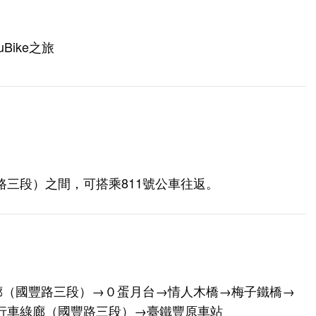
Bike之旅
三段）之間，可搭乘811號公車往返。
綠廊（國豐路三段）→０蛋月台→情人木橋→梅子鐵橋→
行車綠廊（國豐路三段）→臺鐵豐原車站