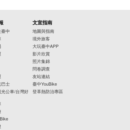
報
文宣指南
往臺中
地圖與指南
車
境外旅客
場
大玩臺中APP
運
影片欣賞
照片集錦
問卷調查
運
友站連結
光巴士
臺中YouBike
光公車/台灣好
登革熱防治專區
車
遊
ike
搜