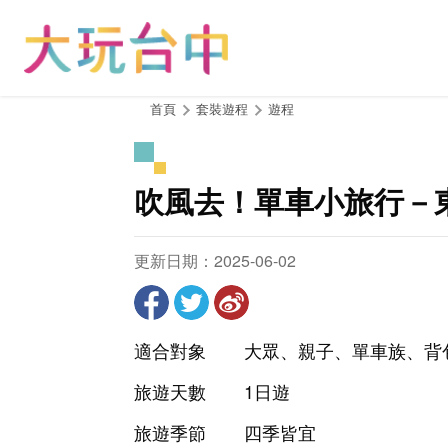
跳
到
主
要
內
:::
首頁
套裝遊程
遊程
容
區
塊
吹風去！單車小旅行－
更新日期：2025-06-02
適合對象
大眾、親子、單車族、背
旅遊天數
1日遊
旅遊季節
四季皆宜