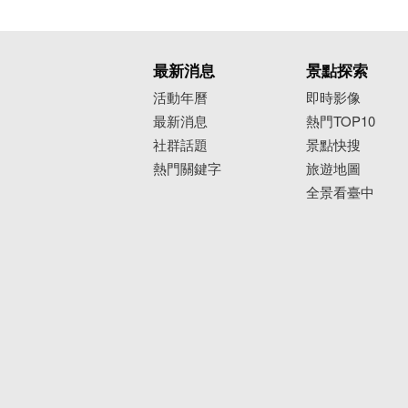
最新消息
景點探索
活動年曆
即時影像
最新消息
熱門TOP10
社群話題
景點快搜
熱門關鍵字
旅遊地圖
全景看臺中
０蛋月台
０蛋月台原為石岡車站，是當地居民外
的復古車廂和生動活潑的３Ｄ彩繪深受