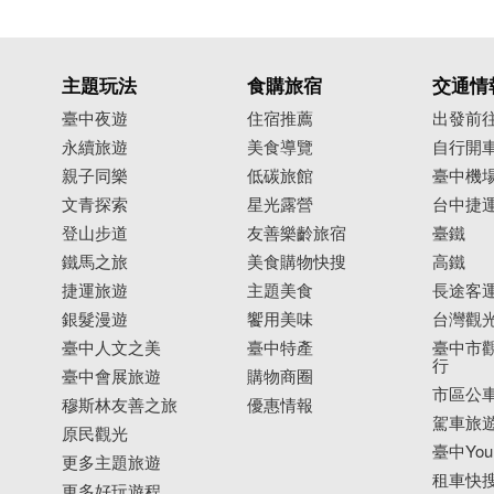
主題玩法
食購旅宿
交通情
臺中夜遊
住宿推薦
出發前
永續旅遊
美食導覽
自行開
親子同樂
低碳旅館
臺中機
文青探索
星光露營
台中捷
登山步道
友善樂齡旅宿
臺鐵
鐵馬之旅
美食購物快搜
高鐵
捷運旅遊
主題美食
長途客
出時的重要交通樞紐，也是零售貨物的聚集地。寶藍色
銀髮漫遊
饗用美味
台灣觀
大小朋友喜愛，一拍就停不下來！
臺中人文之美
臺中特產
臺中市觀
行
臺中會展旅遊
購物商圈
市區公
穆斯林友善之旅
優惠情報
駕車旅
原民觀光
臺中YouB
更多主題旅遊
租車快
更多好玩遊程