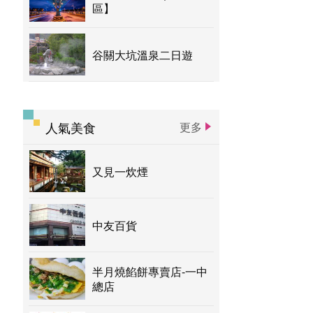
區】
谷關大坑溫泉二日遊
人氣美食
更多
又見一炊煙
中友百貨
半月燒餡餅專賣店-一中
總店