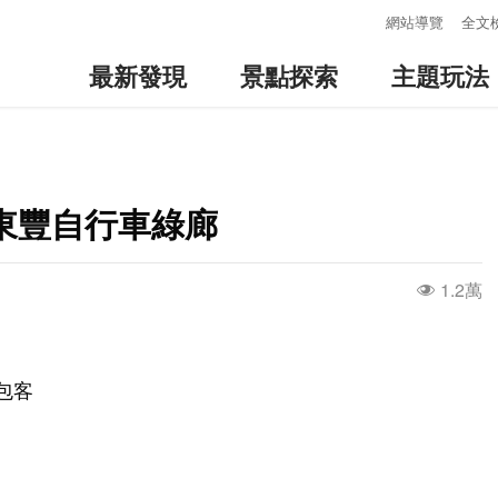
:::
網站導覽
全文
最新發現
景點探索
主題玩法
東豐自行車綠廊
1.2萬
包客