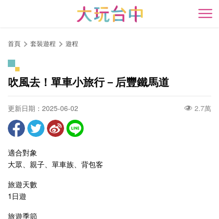
跳
到
開
主
要
首頁
套裝遊程
遊程
內
容
區
吹風去！單車小旅行－后豐鐵馬道
塊
更新日期：2025-06-02
2.7萬
適合對象
大眾、親子、單車族、背包客
旅遊天數
1日遊
旅遊季節