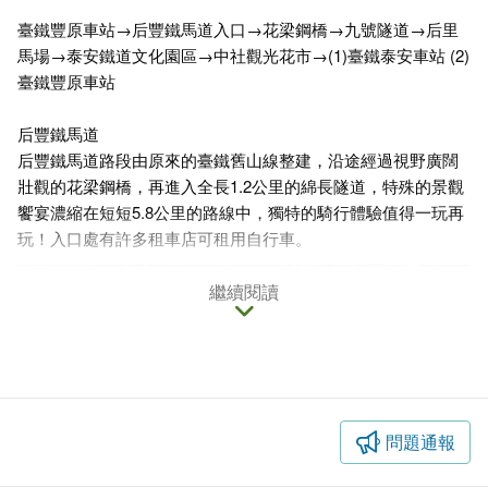
臺鐵豐原車站→后豐鐵馬道入口→花梁鋼橋→九號隧道→后里
馬場→泰安鐵道文化園區→中社觀光花市→(1)臺鐵泰安車站 (2)
臺鐵豐原車站
后豐鐵馬道
后豐鐵馬道路段由原來的臺鐵舊山線整建，沿途經過視野廣闊
壯觀的花梁鋼橋，再進入全長1.2公里的綿長隧道，特殊的景觀
饗宴濃縮在短短5.8公里的路線中，獨特的騎行體驗值得一玩再
玩！入口處有許多租車店可租用自行車。
繼續閱讀
問題通報