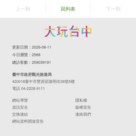
上一則
回列表
下一則
花梁鋼橋
后豐鐵馬道招牌景致之一的花梁鋼橋，建於1908年，至今已有
更新日期：2026-08-11
百年歷史。即使從遠處觀望，也能感受到橋體的宏大氣勢，騎
今日瀏覽：2568
過鋼橋，從大甲溪上空橫越時，鐵馬追風的快感更叫人心曠神
總訪客數：259039191
怡。
臺中市政府觀光旅遊局
420018臺中市豐原區陽明街36號5樓
電話 04-2228-9111
網站導覽
隱私權
資訊安全
版權宣告
交換連結
連絡我們
網站資料開放宣告