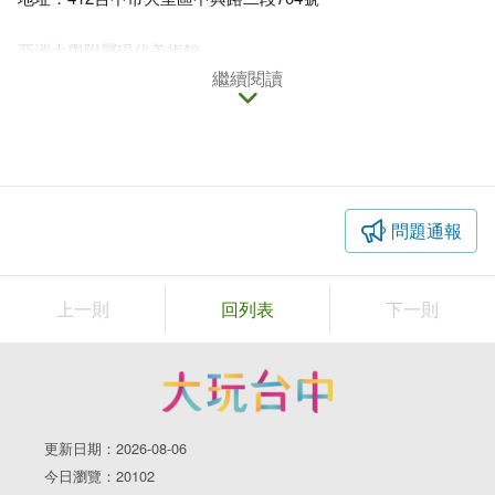
亞洲大學附屬現代美術館
繼續閱讀
問題通報
上一則
回列表
下一則
「浮士德遊戲2」
前衛具挑戰性的大膽建築，由日本建築師安藤忠雄所設計，以
更新日期：2026-08-06
正三角形為設計基本元素，顛覆一般直立式的柱子，美術館內
今日瀏覽：20102
的柱子全是「歪」的。