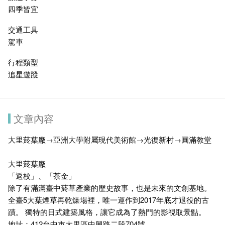
四季皆宜
交通工具
駕車
行程類型
追星遊蹤
文章內容
大里菸葉廠→亞洲大學附屬現代美術館→光復新村→圓滿教堂
大里菸葉廠
「返校」、「茶金」
除了有滿滿臺中菸草產業的歷史故事，也是未來的文創基地。
全臺5大葉煙草再乾燥場裡，唯一運作到2017年底才退役的古
蹟。 獨特的日式建築風格，讓它成為了熱門的影視取景點。
地址：412台中市大里區中興路二段704號