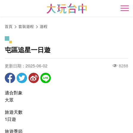
跳
到
開
主
要
首頁
套裝遊程
遊程
內
容
區
屯區追星一日遊
塊
更新日期：2025-06-02
8288
適合對象
大眾
旅遊天數
1日遊
旅遊季節