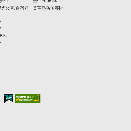
光巴士
臺中YouBike
光公車/台灣好
登革熱防治專區
車
遊
ike
搜