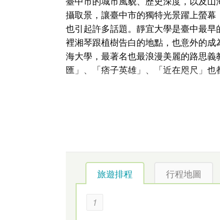
臺中市的城市風貌、歷史深度，以及山
攝取景，讓臺中市的獨特光景躍上螢幕
也引起許多話題。靜宜大學是臺中最早
裡湘琴跟植樹告白的地點，也意外的成
海大學，最著名也最浪漫美麗的路思義
匯」、「痞子英雄」、「近在咫尺」也
●旅遊焦點：東海大學路思義教堂
路思義教堂為世界著名的建築師貝聿銘
手祈禱狀，而陶瓷面磚在陽光的照耀下
動，躺臥在草坪上享受和煦的陽光、放
義教堂儼然成為東海大學的特徵。
旅遊排程
行程地圖
●旅遊小幫手
沙鹿電影藝術館(暫停營業)
1
開放時間：08:00-17:00