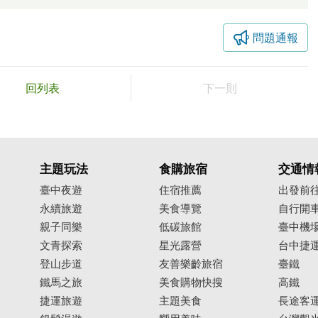
問題通報
回列表
下一則
主題玩法
食購旅宿
交通情
臺中夜遊
住宿推薦
出發前
永續旅遊
美食導覽
自行開
親子同樂
低碳旅館
臺中機
文青探索
星光露營
台中捷
登山步道
友善樂齡旅宿
臺鐵
鐵馬之旅
美食購物快搜
高鐵
捷運旅遊
主題美食
長途客