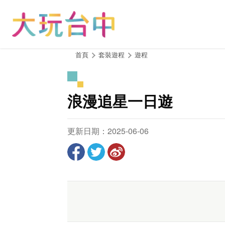
跳
到
主
要
內
:::
首頁
套裝遊程
遊程
容
區
塊
浪漫追星一日遊
更新日期：2025-06-06