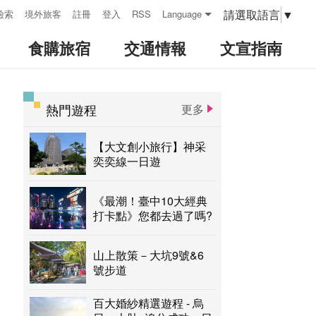
請選取語言
▼
檢索
境外旅客
註冊
登入
RSS
Language
食購旅宿
交通情報
文宣指南
熱門遊程
更多
:::
【大文創小旅行】神采
奕奕線一日遊
《最潮！臺中10大經典
打卡點》您都去過了嗎?
山上散策－大坑9號&6
號步道
百大婚紗精選遊程 - 烏