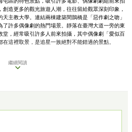
海屯區的特色景點，吸引許多電影、偶像劇劇組前來拍
，創造更多的觀光旅遊人潮，往往留給觀眾深刻印象，
的天主教大學。連結兩棟建築間鵲橋是「惡作劇之吻」
為了許多偶像劇的熱門場景。靜落在臺灣大道一旁的東
教堂，經常吸引許多人前來拍攝，其中偶像劇「愛似百
都在這裡取景，是追星一族絕對不能錯過的景點。
繼續閱讀
先生及陳其寬先生所共同設計的雙拋物面教堂，有如雙
發出金黃色的光輝，遊客常在教堂草坪從事許多休閒活
風箏等等，更是新人拍攝婚紗照的熱門景點，東海路思