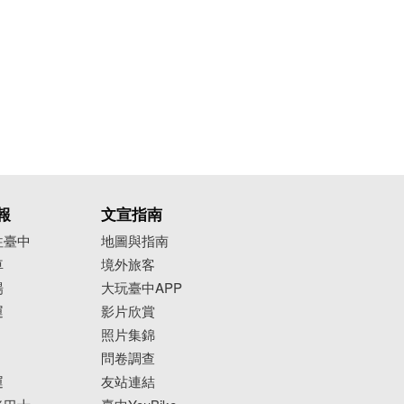
報
文宣指南
往臺中
地圖與指南
車
境外旅客
場
大玩臺中APP
運
影片欣賞
照片集錦
問卷調查
運
友站連結