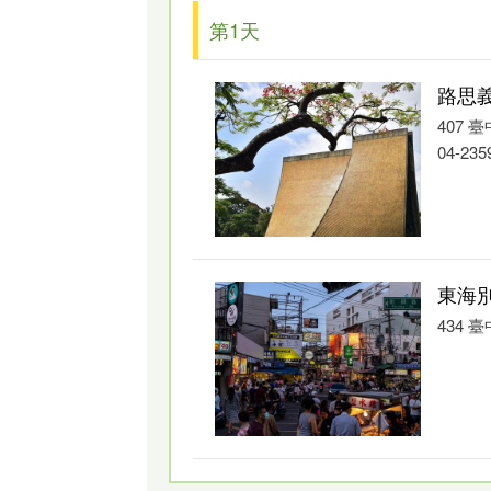
休館日：星期一
第1天
票價收費：免費
路思
407 
04-235
東海
434