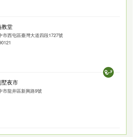
義教堂
臺中市西屯區臺灣大道四段1727號
90121
別墅夜市
 臺中市龍井區新興路9號