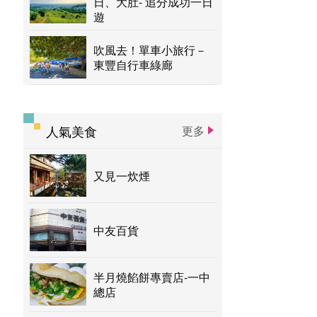
日、大肚- 追分成功一日
遊
吹風去！單車小旅行－
東豐自行車綠廊
人氣美食
更多
又見一炊煙
中友百貨
半月燒餡餅專賣店-一中
總店