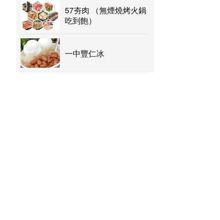
57夯肉 （無煙燒烤火鍋
吃到飽）
一中豐仁冰