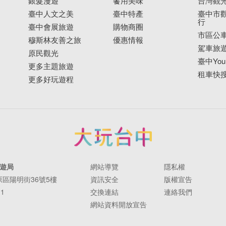
銀髮漫遊
饗用美味
台灣觀
臺中人文之美
臺中特產
臺中市觀
行
臺中會展旅遊
購物商圈
市區公
穆斯林友善之旅
優惠情報
駕車旅
原民觀光
臺中YouB
更多主題旅遊
租車快
更多好玩遊程
遊局
網站導覽
隱私權
豐原區陽明街36號5樓
資訊安全
版權宣告
11
交換連結
連絡我們
網站資料開放宣告