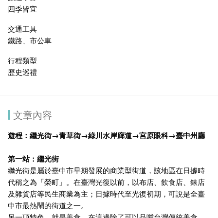
四季皆宜
交通工具
鐵路、市公車
行程類型
歷史巡禮
文章內容
遊程：
繼光街
→
青草街
→
綠川水岸廊道
→
宮原眼科
→
臺中州廳
第一站：
繼光街
繼光街是屬於臺中市早期發展的商業型街道，該地區在日據時
代稱之為「榮町」。在臺灣光復以前，以布店、飲食店、錶店
及雜貨店等民生商業為主；日據時代至光復初期，可說是全臺
中市最熱鬧的街道之一。
另一項特色，就是美食，在這邊除了可以品嚐台灣傳統美食，