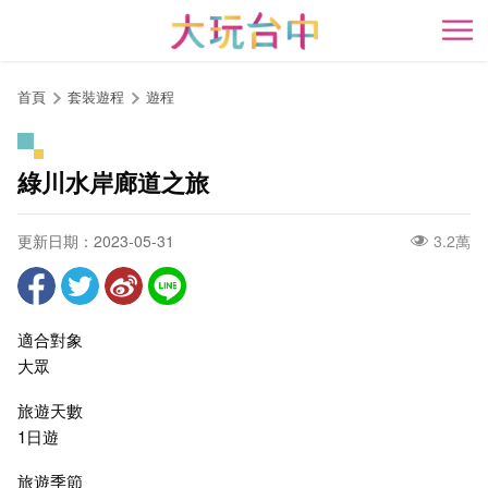
跳
到
開
主
要
首頁
套裝遊程
遊程
內
容
區
綠川水岸廊道之旅
塊
更新日期：2023-05-31
3.2萬
適合對象
大眾
旅遊天數
1日遊
旅遊季節