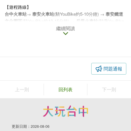
【遊程路線】
台中火車站
→
泰安火車站
(騎YouBike約5-10分鐘) →
泰安鐵道
文化園區
(騎YouBike約10-15分鐘) →
后里火車站
(騎乘YouBike
后豐鐵馬道約1小時) →
廟東夜市YouBike站
繼續閱讀
(步行3分鐘)→
廟東
夜市
步行3分鐘)→
豐原慈濟宮
1.泰安火車站
全台第一座高架車站，遠眺火焰山與花梁鋼橋
此次旅程第一站將來到泰安火車站，這裡同時也是台灣鐵路局
問題通報
第一座高架化的車站。正因為他高架化的緣故，因此站在月台
上可以眺望的距離更遠，甚至能看見遠方的花梁鋼橋以及苗栗
火炎山。
上一則
回列表
下一則
地址：臺中市后里區公館里安眉路37之12號
更新日期：2026-08-06