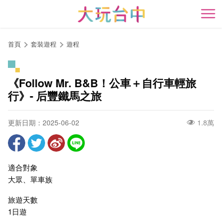
跳
到
開
主
要
首頁
套裝遊程
遊程
內
容
區
《Follow Mr. B&B！公車＋自行車輕旅
塊
行》- 后豐鐵馬之旅
更新日期：2025-06-02
1.8萬
適合對象
大眾、單車族
旅遊天數
1日遊