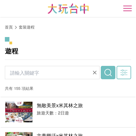
跳
到
開
主
要
首頁
套裝遊程
內
容
區
遊程
塊
共有 155 項結果
無敵美景x米其林之旅
旅遊天數：2日遊
文青樂活x米其林之旅