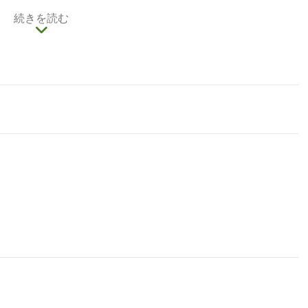
りが楽しめます。后里中社では、バラエティに富んだ楽
続きを読む