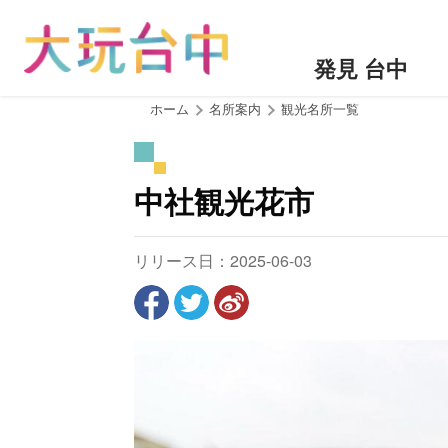
ア
ン
カ
発見 台中
ー
ポ
:::
ホーム
名所案内
観光名所一覧
イ
ン
ト
中社観光花市
に
移
動
リリース日：2025-06-03
す
る