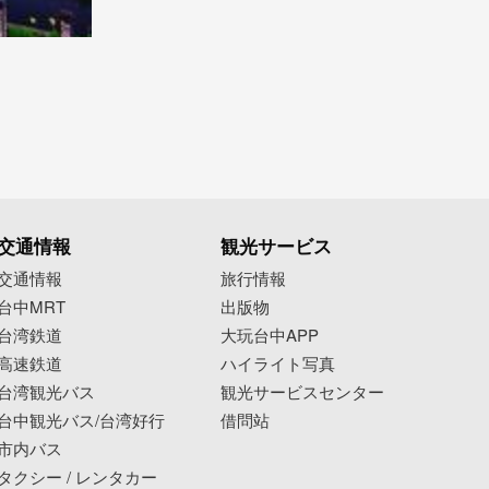
交通情報
観光サービス
交通情報
旅行情報
台中MRT
出版物
台湾鉄道
大玩台中APP
高速鉄道
ハイライト写真
台湾観光バス
観光サービスセンター
台中観光バス/台湾好行
借問站
市内バス
タクシー / レンタカー