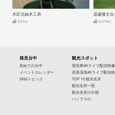
木匠兄妹木工房
葫蘆墩文化
4.9 km
9.07 km
発見台中
観光スポット
初めての台中
望高寮4Kライブ配信映
イベントカレンダー
高美湿地4Kライブ配信
SNSトピック
TOP 10 観光名所
観光名所一覧
観光名所の分類
パノラマの