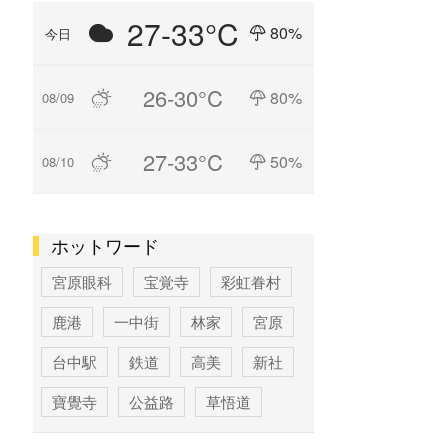
27-33°C
80%
今日
26-30°C
80%
08/09
27-33°C
50%
08/10
ホットワード
宮原眼科
宝覚寺
彩虹眷村
鹿港
一中街
林家
宮原
台中駅
鉄道
高美
新社
寶覺寺
公益路
草悟道
台中
寶覚寺
科学博物館