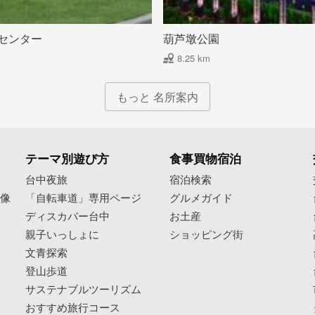
センター
葫芦墩公園
8.25 km
もっと 名所案内
テーマ別遊び方
食事買物宿泊
像
台中夜旅
宿泊検索
映像
「自転車道」専用ページ
グルメガイド
ディスカバー台中
お土産
親子いっしょに
ショッピング街
文青探索
登山歩道
サステナブルツーリズム
おすすめ旅行コース