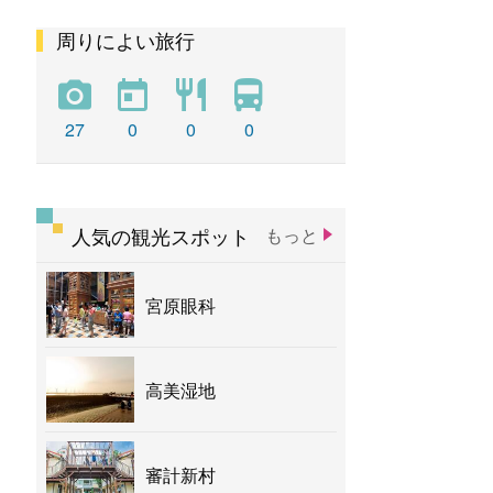
周りによい旅行
彩虹
新社花海
バナナ
27
0
0
0
人気の観光スポット
もっと
宮原眼科
高美湿地
審計新村