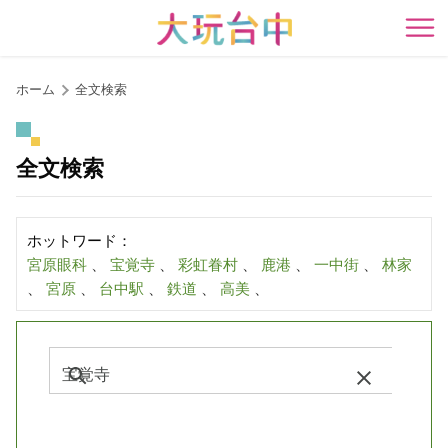
ア
ン
開
カ
ー
ホーム
全文検索
ポ
イ
ン
全文検索
ト
に
移
ホットワード：
動
宮原眼科
、
宝覚寺
、
彩虹眷村
、
鹿港
、
一中街
、
林家
す
、
宮原
、
台中駅
、
鉄道
、
高美
、
る