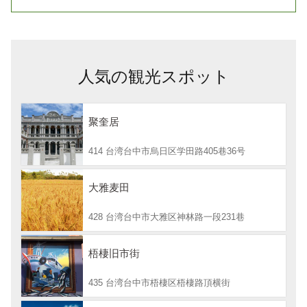
人気の観光スポット
聚奎居
414 台湾台中市烏日区学田路405巷36号
大雅麦田
428 台湾台中市大雅区神林路一段231巷
梧棲旧市街
435 台湾台中市梧棲区梧棲路頂横街