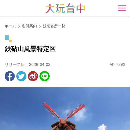
ア
ン
開
カ
ー
ホーム
名所案内
観光名所一覧
ポ
イ
ン
鉄砧山風景特定区
ト
に
リリース日：2026-04-02
7293
移
動
す
る