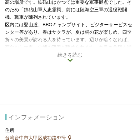
高の場所です。鉄砧山はかつては重要な軍事拠点でした。そ
のため「鉄砧山軍人忠霊祠」前には陸海空三軍の退役戦闘
機、戦車が陳列されています。
区内には登山道、BBQキャンプサイト、ビジターサービスセ
ンター等があり、春はサクラが、夏は桐の花が楽しめ、四季
折々の美景が訪れる人を待っています。辺りが暗くなれば、
高台から大甲、外埔の夜景が眺められます。キラキラ輝く街
の明かりが夜を彩り、鉄砧山はまた違った趣に包まれます。
続きを読む
大甲区成功路から「鉄砧山風景特定区」へ向かう登山健康遊
歩道では、道の両脇の花々、夜は満天の星空があなたのお伴
です。
インフォメーション
住所
台湾台中市大甲区成功路87号