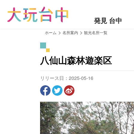
ア
ン
カ
発見 台中
ー
ポ
:::
ホーム
名所案内
観光名所一覧
イ
ン
ト
八仙山森林遊楽区
に
移
動
リリース日：2025-05-16
す
る