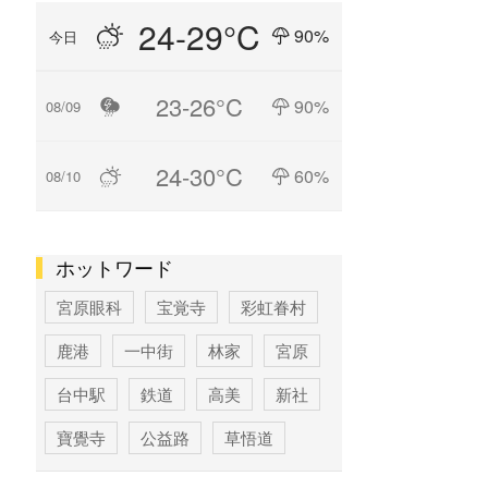
24-29°C
90%
今日
23-26°C
90%
08/09
24-30°C
60%
08/10
ホットワード
宮原眼科
宝覚寺
彩虹眷村
鹿港
一中街
林家
宮原
台中駅
鉄道
高美
新社
寶覺寺
公益路
草悟道
台中
寶覚寺
科学博物館