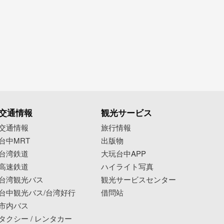
交通情報
観光サービス
交通情報
旅行情報
台中MRT
出版物
台湾鉄道
大玩台中APP
高速鉄道
ハイライト写真
台湾観光バス
観光サービスセンター
台中観光バス/台湾好行
借問站
市内バス
タクシー / レンタカー