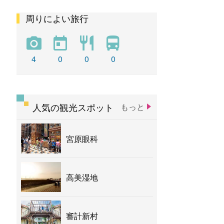
周りによい旅行
彩虹
新社花海
バナナ
4
0
0
0
人気の観光スポット
もっと
宮原眼科
高美湿地
審計新村