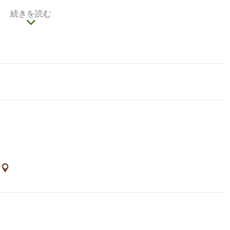
森林浴を楽しみながら周辺の植物や鳥を観察すること
続きを読む
八仙山か新山に登るのもいいでしょう。
温泉があります。谷関温泉では、温泉はもちろん、
号