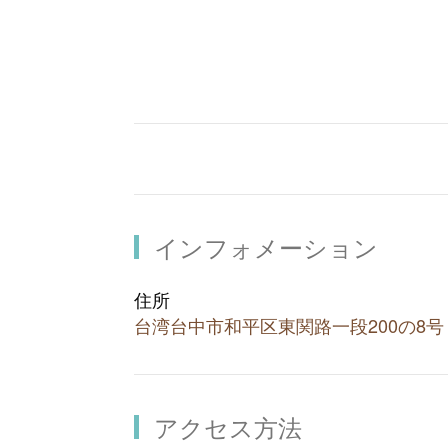
トともに川辺へ降りて水遊びができ、
ができます。体力に自信があるなら、
「八仙山森林遊楽区」の近くには谷関
「五葉松アイス」が必食です！
インフォメーション
住所
台湾台中市和平区東関路一段200の8
アクセス方法