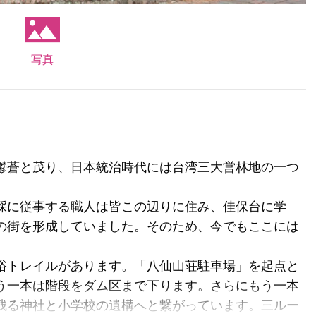
写真
鬱蒼と茂り、日本統治時代には台湾三大営林地の一つ
採に従事する職人は皆この辺りに住み、佳保台に学
の街を形成していました。そのため、今でもここには
。
浴トレイルがあります。「八仙山荘駐車場」を起点と
う一本は階段をダム区まで下ります。さらにもう一本
残る神社と小学校の遺構へと繋がっています。三ルー