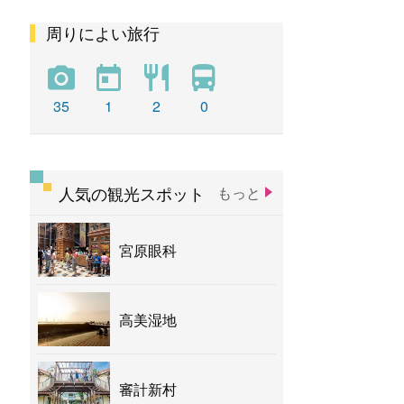
周りによい旅行
彩虹
新社花海
バナナ
35
1
2
0
人気の観光スポット
もっと
宮原眼科
高美湿地
審計新村