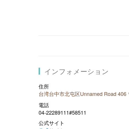
大坑4号登山歩道
約1.9km、体力に自信の
全 長：
大坑ロータリーから右折
登山口：
を通り、駐車場を経て長青橋を渡
自然そのもので、両サイ
特 色：
どの抜群の視野を誇ります。道が
インフォメーション
住所
台湾台中市北屯区Unnamed Road 406
電話
04-22289111#58511
公式サイト