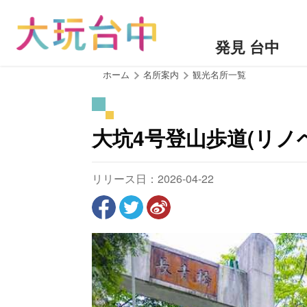
ア
ン
カ
発見 台中
ー
ポ
:::
ホーム
名所案内
観光名所一覧
イ
ン
ト
大坑4号登山歩道(リノ
に
移
動
リリース日：2026-04-22
す
る