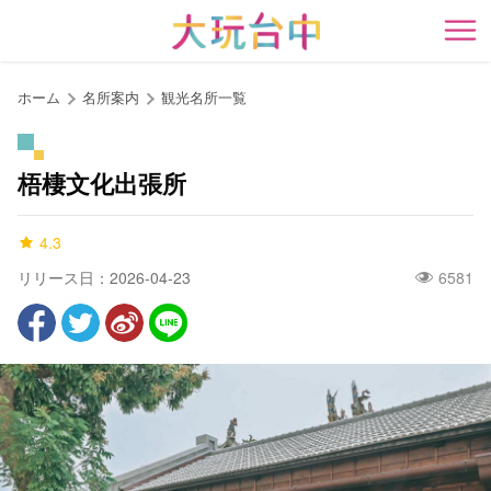
ア
ン
開
カ
ー
ホーム
名所案内
観光名所一覧
ポ
イ
ン
梧棲文化出張所
ト
に
4.3
移
動
リリース日：2026-04-23
6581
す
る