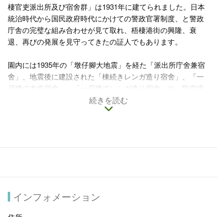
棲官吏派出所及び宿舍群」は1931年に建てられました。日本
統治時代から国民政府時代にかけての警政官署制度、と警政
庁舎の完璧な組み合わせが見て取れ、梧棲港街の興隆、衰
退、再びの発展を見守ってきたの証人でもあります。
園内には1935年の「墩仔腳大地震」を経た「派出所庁舍兼宿
舍」、地震後に建設された「棟続きレンガ造り宿舍」、「一
戸建て木造宿舍」、「一戸建てレンガ造り宿舍」や、防空壕
を擁し、派出所庁舍と宿舍群を同時に残す台湾では数少ない
続きを読む
史跡となっていまです。
園内では史跡ガイドツアー、港街風情特別展、アート特別展
が行われるほか、和服体験着用、祈福亭絵馬、開運おみくじ
御籤などの日本風文化を体験することもできます。ここで特
筆すべきに値するのは「梧棲文化出張所」内には台湾初の公
認合法史跡民宿が設けられている点。日本統治時代の史跡に
宿泊して、当時の暮らしを身を以て感じることができます。
インフォメーション
住所