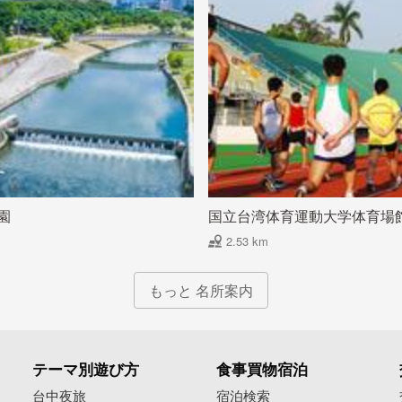
園
国立台湾体育運動大学体育場
2.53 km
もっと 名所案内
テーマ別遊び方
食事買物宿泊
像
台中夜旅
宿泊検索