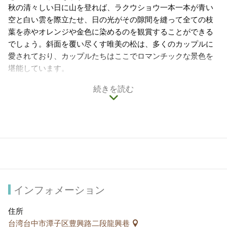
秋の清々しい日に山を登れば、ラクウショウ一本一本が青い
空と白い雲を際立たせ、日の光がその隙間を縫って全ての枝
葉を赤やオレンジや金色に染めるのを観賞することができる
でしょう。斜面を覆い尽くす唯美の松は、多くのカップルに
愛されており、カップルたちはここでロマンチックな景色を
堪能しています。
続きを読む
インフォメーション
住所
台湾台中市潭子区豊興路二段龍興巷