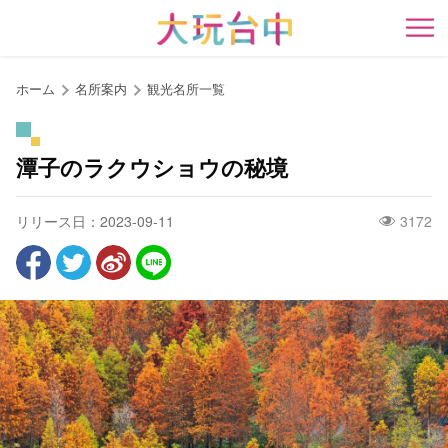
ア
ン
開
カ
ー
ホーム
名所案内
観光名所一覧
ポ
イ
ン
潭子のラクウショウの秘境
ト
に
リリース日：2023-09-11
3172
移
動
す
る