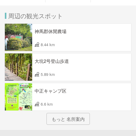
周辺の観光スポット
神馬郡休閒農場
8.44 km
大坑2号登山歩道
5.89 km
中正キャンプ区
6.6 km
もっと 名所案内