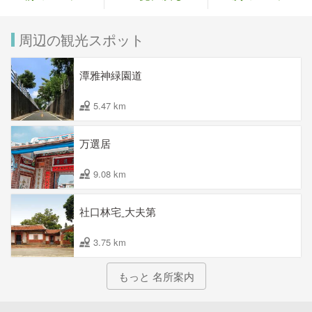
周辺の観光スポット
潭雅神緑園道
5.47 km
万選居
9.08 km
社口林宅ˍ大夫第
3.75 km
もっと 名所案内