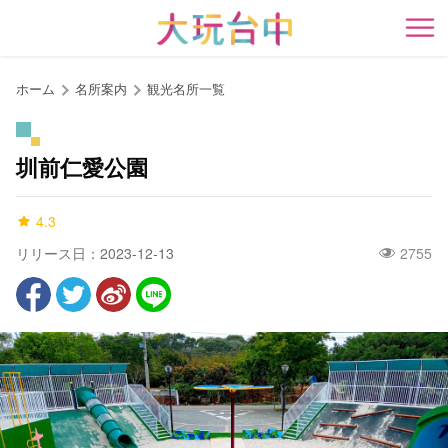
ア
ン
開
カ
ー
ホーム
名所案内
観光名所一覧
ポ
イ
ン
圳前仁愛公園
ト
に
4.3
移
動
リリース日：2023-12-13
2755
す
る