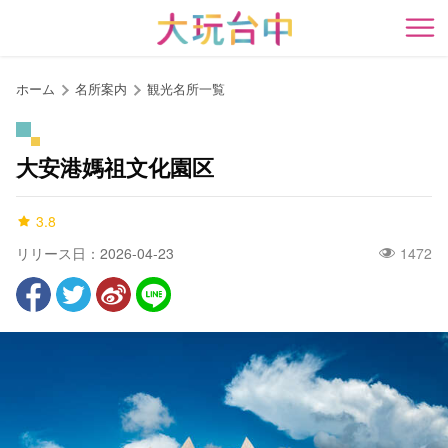
ア
ン
開
カ
ー
ホーム
名所案内
観光名所一覧
ポ
イ
ン
大安港媽祖文化園区
ト
に
3.8
移
動
リリース日：2026-04-23
1472
す
る