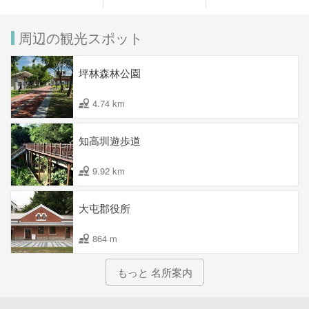
周辺の観光スポット
坪林森林公園
4.74 km
知高圳遊歩道
9.92 km
大屯郡役所
864 m
もっと 名所案内