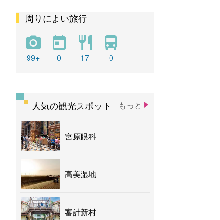
周りによい旅行
彩虹
新社花海
バナナ
99+
0
17
0
人気の観光スポット
もっと
宮原眼科
高美湿地
審計新村