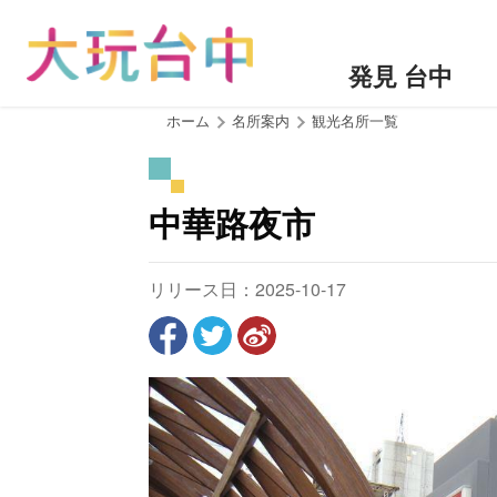
ア
ン
カ
発見 台中
ー
ポ
:::
ホーム
名所案内
観光名所一覧
イ
ン
ト
中華路夜市
に
移
動
リリース日：2025-10-17
す
る