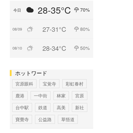
28-35°C
70%
今日
27-31°C
80%
08/09
28-34°C
50%
08/10
ホットワード
宮原眼科
宝覚寺
彩虹眷村
鹿港
一中街
林家
宮原
台中駅
鉄道
高美
新社
寶覺寺
公益路
草悟道
台中
寶覚寺
科学博物館