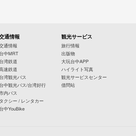
交通情報
観光サービス
交通情報
旅行情報
台中MRT
出版物
台湾鉄道
大玩台中APP
高速鉄道
ハイライト写真
台湾観光バス
観光サービスセンター
台中観光バス/台湾好行
借問站
市内バス
タクシー / レンタカー
台中YouBike