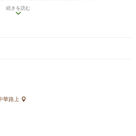
続きを読む
中華路上
い夜市でもあり、映画館も日新と全球の封切館、二番