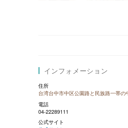
インフォメーション
住所
台湾台中市中区公園路と民族路一帯の
電話
04-22289111
中華路夜市は台中市で最も規模が大き
館の万代福があります。
公式サイト