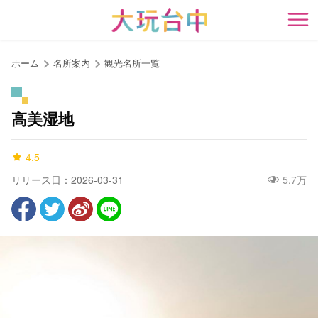
ア
ン
開
カ
ー
ホーム
名所案内
観光名所一覧
ポ
イ
ン
高美湿地
ト
に
4.5
移
動
リリース日：2026-03-31
5.7万
す
る