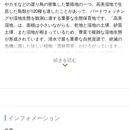
やカモなどの渡り鳥の密集した繁殖地の一つ。高美湿地で生
息した鳥類が120種も達したことがあって、バードウォッチン
グや湿地生態を観測に適する重要な生態保育地です。「高美
湿地」は、面積は小さいながらも、乾地と湿地の土壌、砂質
土壌、また沼地が相まっているため、豊富で複雑な湿地生態
が形成されています。清水で最も重要な自然資源で、絶滅の
危機に瀕した珍しい植物「雲林莞草」がひろがっています。
その複雑な生態のため，多くの種の鳥類、魚類、甲骨類及び
無脊椎動物が生息しています。
続きを読む
インフォメーション
住所