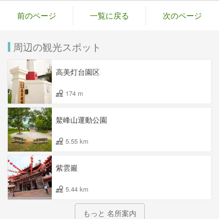
前のページ
一覧に戻る
次のページ
周辺の観光スポット
高美灯台園区
174 m
鰲峰山運動公園
5.55 km
紫雲巖
5.44 km
もっと 名所案内