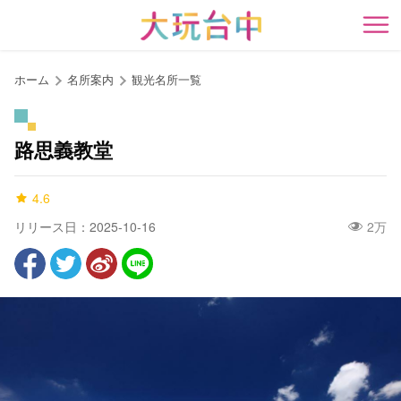
ア
ン
開
カ
ー
ホーム
名所案内
観光名所一覧
ポ
イ
ン
路思義教堂
ト
に
4.6
移
動
リリース日：2025-10-16
2万
す
る