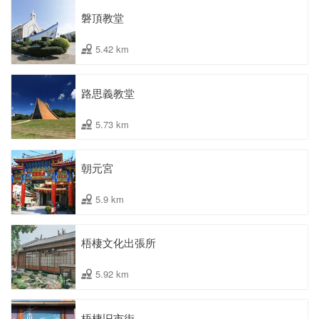
磐頂教堂
5.42 km
路思義教堂
5.73 km
朝元宮
5.9 km
梧棲文化出張所
5.92 km
梧棲旧市街