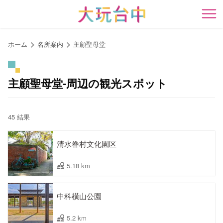
ア
ン
開
カ
ー
ホーム
名所案内
主顧聖母堂
ポ
イ
ン
主顧聖母堂-周辺の観光スポット
ト
に
移
45 結果
動
す
清水眷村文化園区
る
5.18 km
中科橫山公園
5.2 km