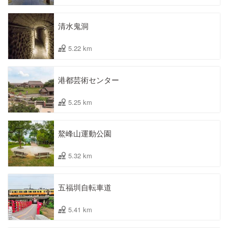
清水鬼洞
5.22 km
港都芸術センター
5.25 km
鰲峰山運動公園
5.32 km
五福圳自転車道
5.41 km