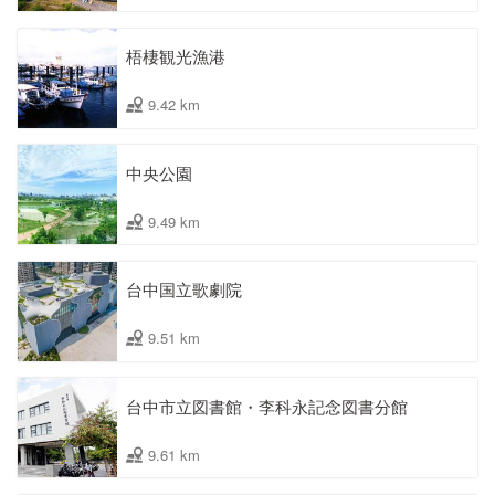
梧棲観光漁港
9.42 km
中央公園
9.49 km
台中国立歌劇院
9.51 km
台中市立図書館・李科永記念図書分館
9.61 km