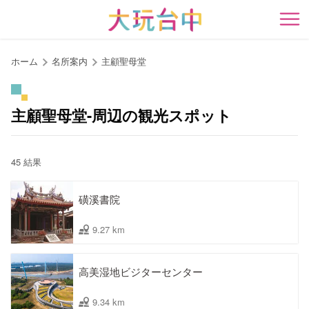
ア
ン
開
カ
ー
ホーム
名所案内
主顧聖母堂
ポ
イ
ン
主顧聖母堂-周辺の観光スポット
ト
に
移
45 結果
動
す
磺溪書院
る
9.27 km
高美湿地ビジターセンター
9.34 km