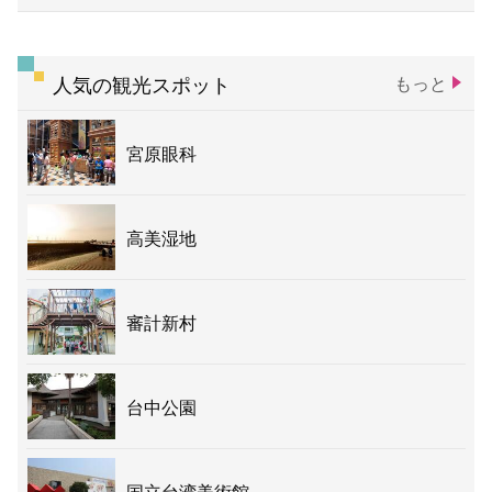
人気の観光スポット
もっと
宮原眼科
高美湿地
審計新村
台中公園
国立台湾美術館