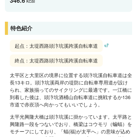
346.6
kcal
特色紹介
起点：太堤西路頭汴坑溪跨溪自転車道
終点：太堤西路頭汴坑溪跨溪自転車道
太平区と大里区の境界に位置する頭汴坑溪自転車道は全
長13キロ。頭汴坑溪両岸の堤防に自転車専用道が設け
られ、家族揃ってのサイクリングに最適です。一江橋に
到着した後は、頭汴坑酒桶山自転車道に挑戦するか136
市道で赤崁頂へ向かってもいいでしょう。
太平光興隆大橋は頭汴坑溪に掛かっています。太平路と
興隆路一段をつないでおり、橋梁はコウモリ（蝙蝠）を
モチーフにしており、「蝠(福)が太平へ」の意味が込め