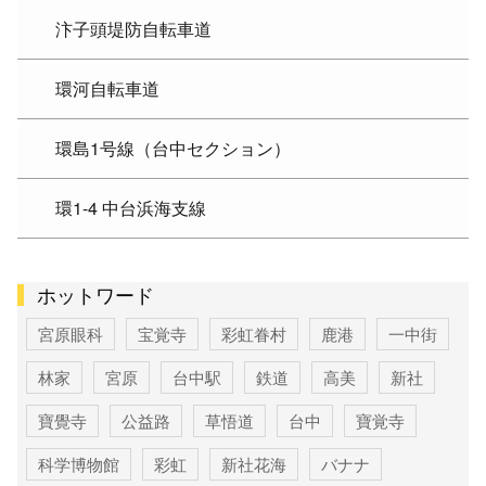
汴子頭堤防自転車道
環河自転車道
環島1号線（台中セクション）
環1-4 中台浜海支線
ホットワード
宮原眼科
宝覚寺
彩虹眷村
鹿港
一中街
林家
宮原
台中駅
鉄道
高美
新社
寶覺寺
公益路
草悟道
台中
寶覚寺
科学博物館
彩虹
新社花海
バナナ