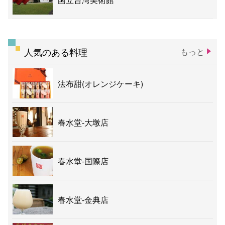
人気のある料理
もっと
法布甜(オレンジケーキ)
春水堂-大墩店
春水堂-国際店
春水堂-金典店