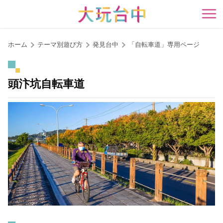
ア
ン
開
カ
ー
ホーム
テーマ別遊び方
発見台中
「自転車道」専用ページ
ポ
イ
ン
頭汴坑自転車道
ト
に
移
動
す
る