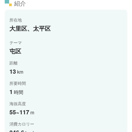
紹介
所在地
大里区、太平区
テーマ
屯区
距離
13
km
所要時間
1
時間
海抜高度
55~117
m
消費カロリー