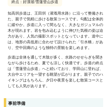
終点：好漢坡/雪蓮登山歩道
知高圳歩道は、王田圳（灌漑用水路）に沿って整備され
た、親子で気軽に歩ける散策コースです。勾配は全体的
に緩やか。歩道に入って間もなく、大きなガジュマルの
木が現れます。岩を包み込むように伸びた気根の姿は迫
力があり、人気の撮影スポットとなっています。道中に
は、地形の高低差に合わせて設けられた「引水橋」があ
り、空中回廊のような独特の景観を楽しめます。
歩道は全体を通して木陰が多く、水路のせせらぎを聞き
ながら歩けるため、夏でも涼しく快適です。歩道の終点
は「雪蓮登山歩道」へと続いており、学田山に登れば、
大台中エリアを一望する眺望が広がります。親子でのハ
イキングはもちろん、夕日や夜景を楽しむ散策コースと
しても人気があります。
事前準備