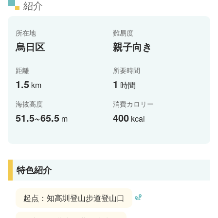
紹介
所在地
難易度
烏日区
親子向き
距離
所要時間
1.5
1
km
時間
海抜高度
消費カロリー
51.5~65.5
400
m
kcal
特色紹介
起点：知高圳登山步道登山口