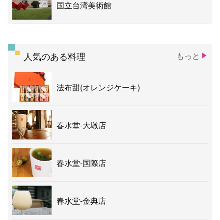
国立台湾美術館
人気のある料理
もっと
法布甜(オレンジケーキ)
春水堂-大墩店
春水堂-国際店
春水堂-金典店