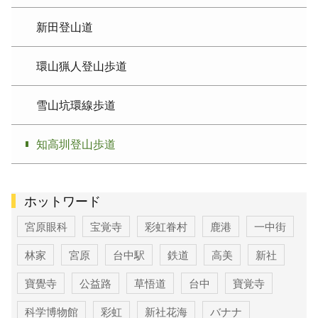
新田登山道
環山猟人登山歩道
雪山坑環線歩道
知高圳登山歩道
ホットワード
宮原眼科
宝覚寺
彩虹眷村
鹿港
一中街
林家
宮原
台中駅
鉄道
高美
新社
寶覺寺
公益路
草悟道
台中
寶覚寺
科学博物館
彩虹
新社花海
バナナ