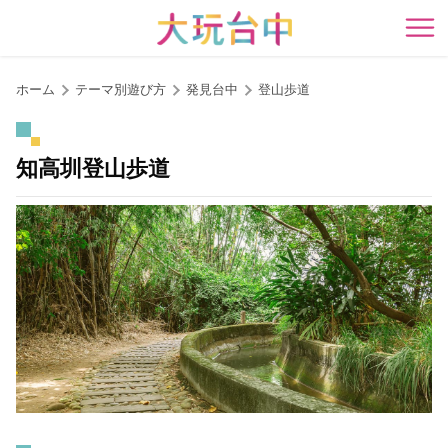
ア
ン
開
カ
ー
ホーム
テーマ別遊び方
発見台中
登山歩道
ポ
イ
ン
知高圳登山歩道
ト
に
移
動
す
る