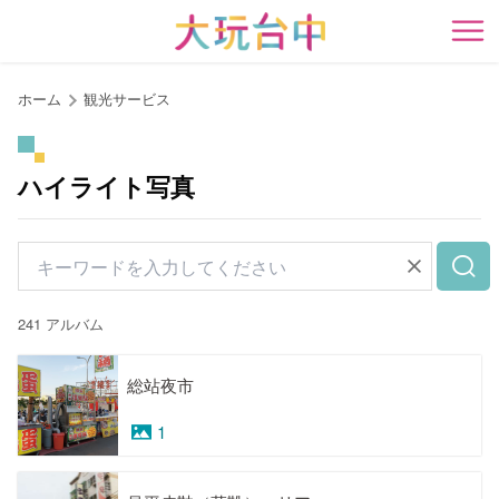
ア
ン
開
カ
ー
ホーム
観光サービス
ポ
イ
ン
ハイライト写真
ト
に
移
動
す
241 アルバム
る
総站夜市
1