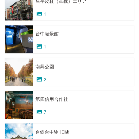
昌平皮鞋（革靴）エリア
1
台中願景館
1
南興公園
2
第四信用合作社
7
台鉄台中駅ˍ旧駅