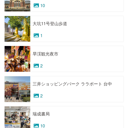
10
大坑11号登山歩道
1
旱渓観光夜市
2
三井ショッピングパーク ララポート 台中
2
瑞成書局
10