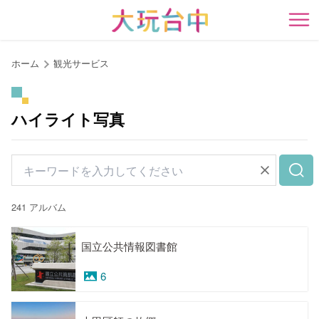
ア
ン
開
カ
ー
ホーム
観光サービス
ポ
イ
ン
ハイライト写真
ト
に
移
動
す
241 アルバム
る
国立公共情報図書館
6