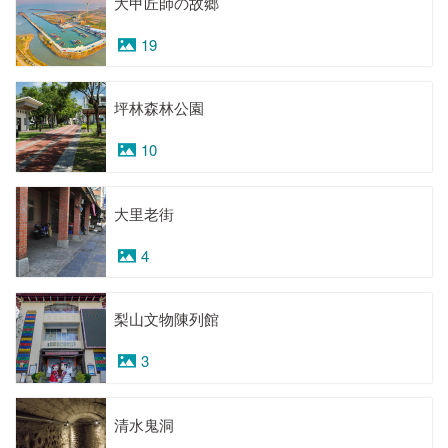
大甲匠師の故郷
19
坪林森林公園
10
大里老街
4
梨山文物陳列館
3
清水鬼洞