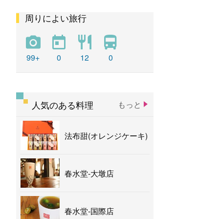
周りによい旅行
彩虹
新社花海
バナナ
99+
0
12
0
人気のある料理
もっと
法布甜(オレンジケーキ)
春水堂-大墩店
春水堂-国際店