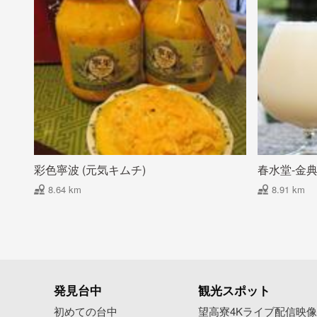
彩色寧波 (元気キムチ)
春水堂-金
8.64 km
8.91 km
発見台中
観光スポット
初めての台中
望高寮4Kライブ配信映