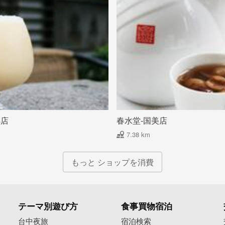
典店
春水堂-国美店
7.38 km
もっと ショップを消費
テーマ別遊び方
食事買物宿泊
像
台中夜旅
宿泊検索