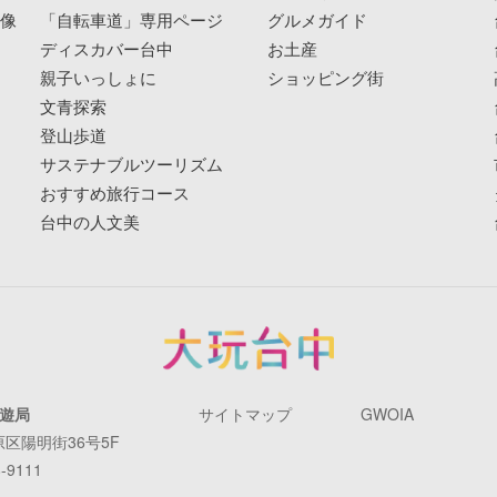
映像
「自転車道」専用ページ
グルメガイド
ディスカバー台中
お土産
親子いっしょに
ショッピング街
文青探索
登山歩道
サステナブルツーリズム
おすすめ旅行コース
台中の人文美
遊局
サイトマップ
GWOIA
原区陽明街36号5F
-9111