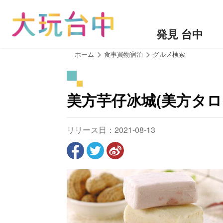
ア
ン
カ
発見 台中
ー
ポ
:::
ホーム
食事買物宿泊
グルメ検索
イ
ン
ト
美方芋仔冰城(美方タロ
に
移
動
リリース日：2021-08-13
す
る