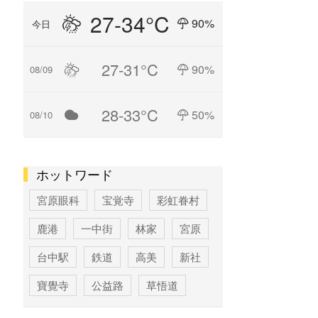
27-34°C
90%
今日
27-31°C
90%
08/09
28-33°C
50%
08/10
ホットワード
宮原眼科
宝覚寺
彩虹眷村
鹿港
一中街
林家
宮原
台中駅
鉄道
高美
新社
寶覺寺
公益路
草悟道
台中
寶覚寺
科学博物館