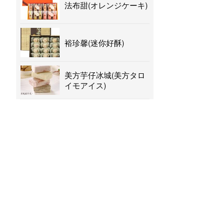
法布甜(オレンジケーキ)
裕珍馨(迷你好酥)
美方芋仔冰城(美方タロ
イモアイス)