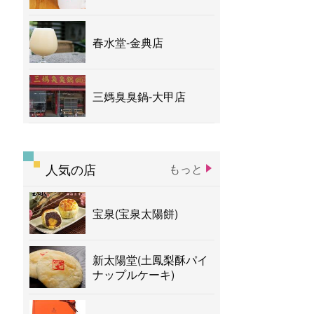
春水堂-金典店
三媽臭臭鍋-大甲店
人気の店
もっと
宝泉(宝泉太陽餅)
新太陽堂(土鳳梨酥パイ
ナップルケーキ)