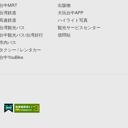
台中MRT
出版物
台湾鉄道
大玩台中APP
高速鉄道
ハイライト写真
台湾観光バス
観光サービスセンター
台中観光バス/台湾好行
借問站
市内バス
タクシー / レンタカー
台中YouBike