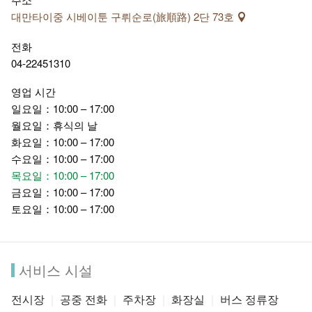
주로 정적인 전시기능을 위주로 하며, 옛 건축물 외에, 지하실에
대만타이중 시베이툰 구뤼순로(旅順路) 2단 73호
는 초기 타이완 거주민들의 생활 유물이 전시되어 있어 역사의
전화
궤적을 보여줍니다.
04-22451310
영업 시간
일요일：10:00 – 17:00
월요일：휴식의 날
화요일：10:00 – 17:00
수요일：10:00 – 17:00
목요일：10:00 – 17:00
금요일：10:00 – 17:00
토요일：10:00 – 17:00
서비스 시설
민예(民藝) 구역 (민예 광장 및 민속 광장 포함)은 주로 동적인
전시장
공중 전화
주차장
화장실
버스 정류장
민속 기예 공연, 공예품 제작 전시 및 판매, 전통음식, 어린이 놀