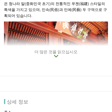
은 청나라 말(중화민국 초기)의 전통적인 푸젠(福建) 스타일의
특색을 가지고 있으며, 민속(民俗)과 민예(民藝) 두 구역으로 구
획되어 있습니다.
더 많은 것을 읽으십시오
상세 정보
민속(民俗) 구역 (민속관, 타이완 민속 문예관, 민예관 포함)은
주소