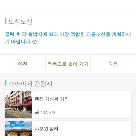
이터, 민속 연극 등을 통해 옛 생활방식을 느낄 수 있는 공간으
로, 타이완 본토 문화 예술의 발전과 민속 문화의 보존 및 계승
도착노선
에 기여하고 있습니다.
클릭 후 각 출발지에 따라 가장 적합한 교통노선을 계획하시
또한 공원 내에는 아치교, 회랑, 화원, 연못 등의 경관이 설계되
기 바랍니다.
어 있어, 일반 시민들에게 산책과 사진촬영을 할 수 있는 휴식공
간을 제공합니다.
이전
목록으로 돌아 가기
다음
가까이에 관광지
톈진 기성복 거리
1.63 km
샤오윈 빌라