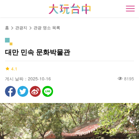
앵
커
開
로
이
홈
관광지
관광 명소 목록
동
대만 민속 문화박물관
4.1
게시 날짜：2025-10-16
8195