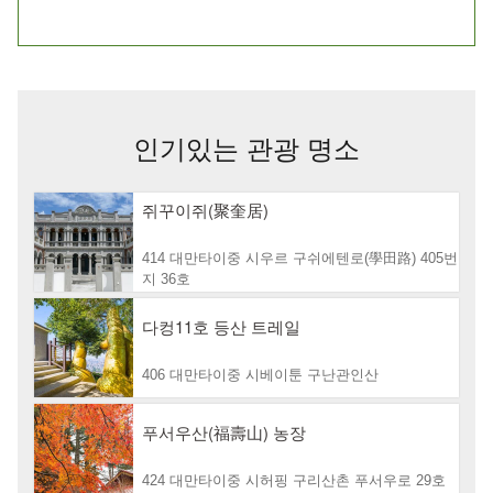
인기있는 관광 명소
쥐꾸이쥐(聚奎居)
414 대만타이중 시우르 구쉬에텐로(學田路) 405번
지 36호
다컹11호 등산 트레일
406 대만타이중 시베이툰 구난관인산
푸서우산(福壽山) 농장
424 대만타이중 시허핑 구리산촌 푸서우로 29호