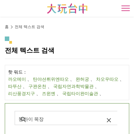
앵
커
開
로
이
홈
전체 텍스트 검색
동
전체 텍스트 검색
핫 워드：
까오메이
、
탄야션뤼위엔따오
、
완허궁
、
차오우따오
、
따뚜산
、
구꽌온천
、
국립자연과학박물관
、
리산풍경지구
、
즈윈옌
、
국립타이완미술관
、